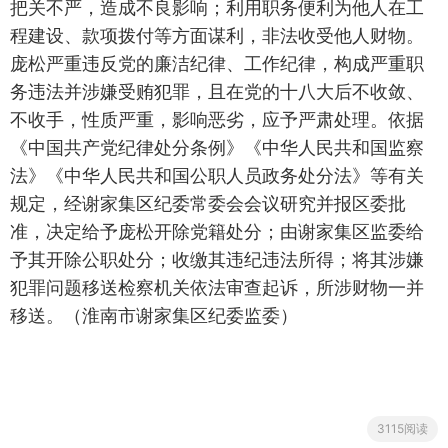
把关不严，造成不良影响；利用职务便利为他人在工
程建设、款项拨付等方面谋利，非法收受他人财物。
庞松严重违反党的廉洁纪律、工作纪律，构成严重职
务违法并涉嫌受贿犯罪，且在党的十八大后不收敛、
不收手，性质严重，影响恶劣，应予严肃处理。依据
《中国共产党纪律处分条例》《中华人民共和国监察
法》《中华人民共和国公职人员政务处分法》等有关
规定，经谢家集区纪委常委会会议研究并报区委批
准，决定给予庞松开除党籍处分；由谢家集区监委给
予其开除公职处分；收缴其违纪违法所得；将其涉嫌
犯罪问题移送检察机关依法审查起诉，所涉财物一并
移送。（淮南市谢家集区纪委监委）
3115阅读