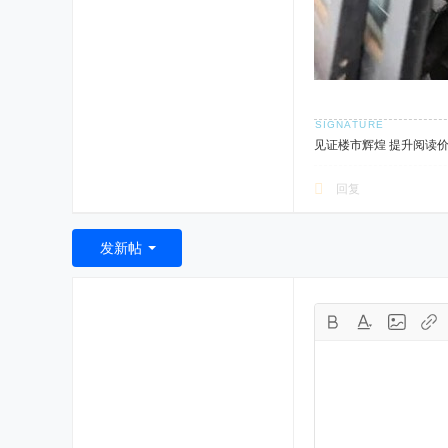
见证楼市辉煌 提升阅读
回复
发新帖