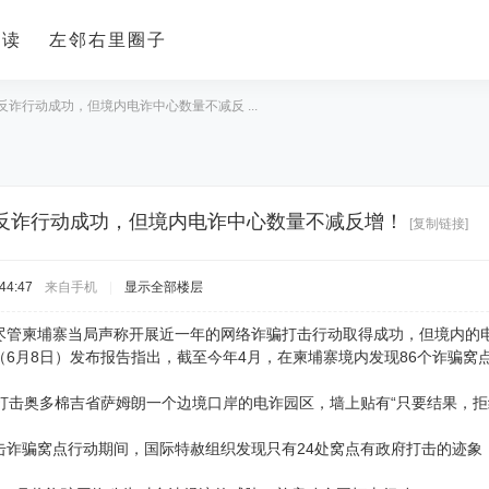
导读
左邻右里圈子
诈行动成功，但境内电诈中心数量不减反 ...
反诈行动成功，但境内电诈中心数量不减反增！
[复制链接]
44:47
来自手机
|
显示全部楼层
尽管柬埔寨当局声称开展近一年的网络诈骗打击行动取得成功，但境内的
6月8日）发布报告指出，截至今年4月，在柬埔寨境内发现86个诈骗窝
打击奥多棉吉省萨姆朗一个边境口岸的电诈园区，墙上贴有“只要结果，拒
击诈骗窝点行动期间，国际特赦组织发现只有24处窝点有政府打击的迹象