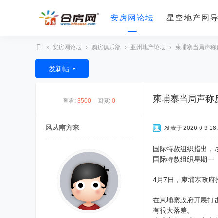
安房网论坛
星空地产网
»
安房网论坛
›
购房俱乐部
›
亚州地产论坛
›
柬埔寨当局声称反
合
发新帖
房
网
柬埔寨当局声称
查看:
3500
|
回复:
0
风从南方来
发表于 2026-6-9 18:
国际特赦组织指出，
国际特赦组织星期一（
4月7日，柬埔寨政府
在柬埔寨政府开展打
有很大落差。