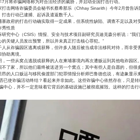
年7月将诈骗网络称为对合法经济的威胁，并启动全国打击行动。
打击网络诈骗委员会秘书长蔡希那乐（Chhay Sinarith）今年2月
，打击行动已逮捕、起诉及遣返数千人。
埔寨政府的打击行动确实取得一定成果，但系统性缺陷、调查不足以及对
作秀性质
际研究中心（CSIS）情报、安全与技术项目副研究员迪克森分析说：“我
心的关键人员发出预警，所以并未真正打击核心罪犯。”
千人从诈骗园区逃离或获释，但许多人随后被当成非法移民对待，而非受
和协助离境。
明，一些从窝点逃脱或获释的人在柬埔寨境内再次遭贩运到其他电诈园区
回不了家，所以他们最终被送进另一个窝点；其中有些人是自愿的，但很多
里昂的人口贩运与移民偷渡部门犯罪情报分析师巴鲁德也说，有迹象显示
是否已使诈骗活动终结？看起来并非如此。这些诈骗中心依然存在，只是转
诈骗中心，并不一定意味着它背后的基础设施已被彻底摧毁。这样的打击行