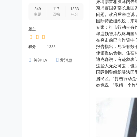
柬埔寨首相洪马内去
柬埔寨国务部长兼国家
349
117
1333
问题。政府后来也说
主题
回帖
积分
国际特赦组织说，柬
专家：打击行动带有
版主
华盛顿智库战略与国
在突击前已向诈骗中
报告指出，尽管有数
积分
1333
使馆提供食物、住宿
迪克森说，有迹象表
关注TA
发消息
这些人无处可去，也
国际刑警组织驻法国
居民区。“打击行动
她也说：“取缔一个