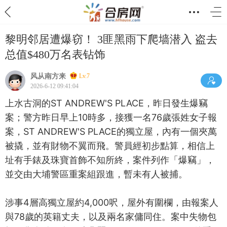
黎明邻居遭爆窃！ 3匪黑雨下爬墙潜入 盗去
总值$480万名表钻饰
风从南方来
Lv.7
2026-6-12 09:41:04
上水古洞的ST ANDREW'S PLACE，昨日發生爆竊
案；警方昨日早上10時多，接獲一名76歲張姓女子報
案，ST ANDREW'S PLACE的獨立屋，內有一個夾萬
被撬，並有財物不翼而飛。警員經初步點算，相信上
址有手錶及珠寶首飾不知所終，案件列作「爆竊」，
並交由大埔警區重案組跟進，暫未有人被捕。
涉事4層高獨立屋約4,000呎，屋外有圍欄，由報案人
與78歲的英籍丈夫，以及兩名家傭同住。案中失物包