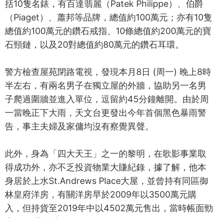
括10隻名錶，有百達翡麗（Patek Philippe）、伯爵
（Piaget）、蕭邦等品牌，總值約100萬元；亦有10隻
總值約100萬元的鑽石戒指、10條總值約200萬元的寶
石頸鏈，以及20對總值約80萬元的鑽石耳環。
警方檢查屋苑閉路電視，發現本月8日 (周一) 晚上8時
半左右，有兩名男子在獨立屋的外牆，協助另一名男
子爬過圍牆並進入單位，逗留約45分鐘離開。由於周
一當晚正下大雨，天文台更發出今年首個黑色暴雨警
告，事主夫婦及家傭均沒有察覺異聲。
此外，身為「四大天王」之一的黎明，在歌影事業取
得成功外，亦不乏投資物業大賺紀錄，據了解，他本
身居於上水St.Andrews Place大屋，並曾持有同區御
林皇府洋房，有關洋房早於2009年以3500萬元購
入，但持貨至2019年中以4502萬元售出，當時帳面勁