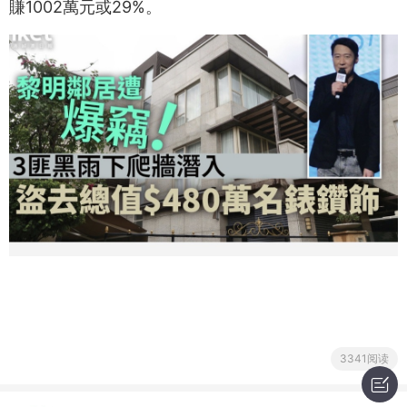
賺1002萬元或29%。
3341阅读