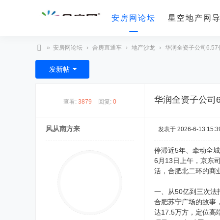
安房网论坛
星空地产网
»
安房网论坛
›
合房直通车
›
地产沙龙
›
华润全资子公司6.57
合
发新帖
房
网
华润全资子公司
查看:
3879
|
回复:
0
风从南方来
发表于 2026-6-13 15:3
停滞近5年、牵动全
6月13日上午，京东
活，合肥北二环的商
一、从50亿到三次
合肥苏宁广场的故事
达17.5万方，定位