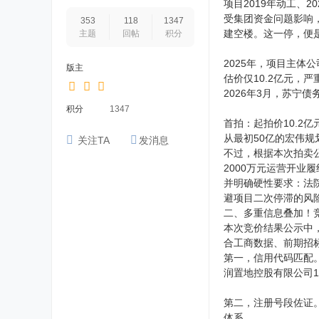
项目2019年动工、
受集团资金问题影响
353
118
1347
建空楼。这一停，便
主题
回帖
积分
2025年，项目主体
版主
估价仅10.2亿元，
2026年3月，苏宁
积分
1347
首拍：起拍价10.2亿
从最初50亿的宏伟规
关注TA
发消息
不过，根据本次拍卖公
2000万元运营开业
并明确硬性要求：法
避项目二次停滞的风
二、多重信息叠加！
本次竞价结果公示中，
合工商数据、前期招
第一，信用代码匹配。
润置地控股有限公司
第二，注册号段佐证
体系。