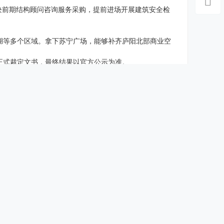
地块前期结构顾问咨询服务采购，提前进场开展建筑安全检
湖等多个区域。拿下苏宁广场，能够补齐庐阳北部商业空
正式裁定文书，最终结果以官方公示为准。
部门户的核心交通节点，区位优势十分突出。
区以家居、社区商业为主，始终缺少大型高端综合购物中
高，未来可以与已运营的庐阳万象汇形成业态互补、联动
合肥北部全新商业集群。不仅能刷新北部城市界面，周边
实质性进展。
华润强大的品牌号召力、招商能力与运营水准，这里有望
点亮合肥北二环，让这座沉寂已久的商业地标重新焕发活