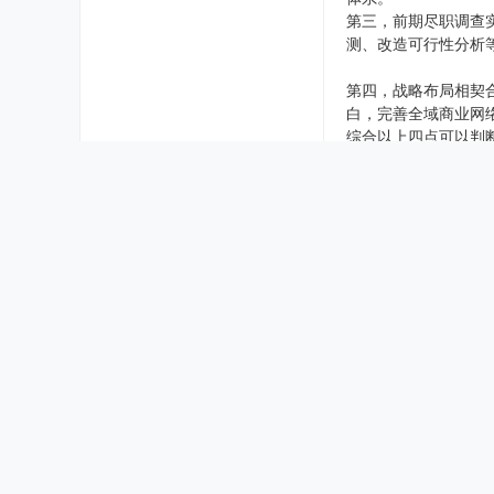
第三，前期尽职调查
测、改造可行性分析
第四，战略布局相契
白，完善全域商业网
综合以上四点可以判
三、区位优势凸显！
项目坐落于北二环与
板块3公里范围内聚
心，居民消费需求难
发展。
待项目正式开业后，
板块价值、人居氛围
四、五年等待迎来转
从2021年全面停工
这不仅是一座停滞多
成为城北新晋网红商
期待竞拍人加快推进
力。