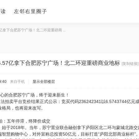
导读
左邻右里圈子
亿拿下合肥苏宁广场！北二环迎重磅商 ...
6.57亿拿下合肥苏宁广场！北二环迎重磅商业地标
[复制链接]
9:40
来自手机
|
显示全部楼层
城心的合肥苏宁广场，终于迎来新生！
司法拍卖平台竞价结果正式公示：竞买代码236242341以6.574374
业格局，也将迎来改写。
法拍：五年停滞，终降价成交
，始于2018年。当年，苏宁置业联合融创拿下庐阳区北二环与蒙城北路交
高端智慧购物中心，对外宣称总投资50亿元，目标打造“庐阳北部商业标杆”