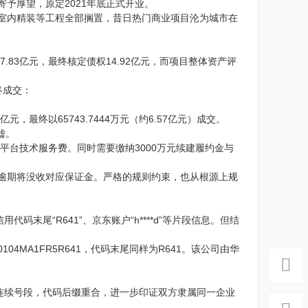
寄予厚望，原定2021年底正式开业。
、室内精装等工程全部搁置，昔日热门商业项目沦为城市在
.83亿元，最终核定债权14.92亿元，而项目整体资产评
终成交：
元，最终以65743.7444万元（约6.57亿元）成交。
嘘。
%平台技术服务费。同时需要缴纳3000万元续建履约金与
，逾期将没收对应保证金。严格的规则约束，也从根源上规
尾“R641”、京东账户“h****d”等片段信息。但结
4MA1FR5R641，代码末尾同样为R641。该公司由华
连续号段，代码后缀重合，进一步印证双方隶属同一企业