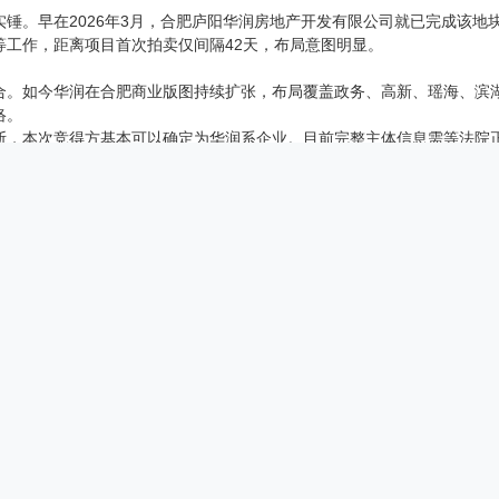
实锤。早在2026年3月，合肥庐阳华润房地产开发有限公司就已完成该
等工作，距离项目首次拍卖仅间隔42天，布局意图明显。
合。如今华润在合肥商业版图持续扩张，布局覆盖政务、高新、瑶海、滨
络。
断，本次竞得方基本可以确定为华润系企业。目前完整主体信息需等法院
打造城北全新TOD商业地标
蒙城北路交汇处，紧邻地铁5号线，十余条公交线路密集环绕，是合肥北
集超12万常住居民，周边成熟小区林立，消费基数庞大。但长期以来，片
以就近满足。结合华润现有产品线布局，项目落地万象系商业的可能性极
将补齐北二环高端商业短板，与一路之隔的宜家家居形成商业双核，构建
也将迎来全面跃升。
机，合肥商业格局再升级
，到2026年成功易主、重启新生，大家苦等近五年的苏宁广场，终于迎来
年的在建工程顺利盘活，更是庐阳区北部片区城市焕新的关键一步。依托
业地标，让周边居民在家门口就能享受一站式消费、休闲、娱乐体验。
工程改造与各项筹备工作，按照约定时间节点启动复工、完成开业，早日