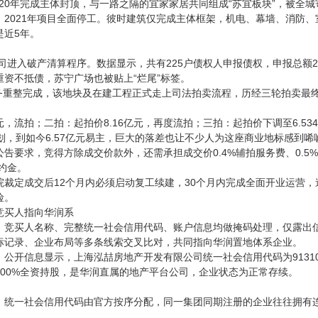
2020年完成主体封顶，与一路之隔的宜家家居共同组成“苏宜板块”，被全城
，2021年项目全面停工。彼时建筑仅完成主体框架，机电、幕墙、消防
是近5年。
公司进入破产清算程序。数据显示，共有225户债权人申报债权，申报总额27
严重资不抵债，苏宁广场也被贴上“烂尾”标签。
债务重整完成，该地块及在建工程正式走上司法拍卖流程，历经三轮拍卖最
元，流拍；二拍：起拍价8.16亿元，再度流拍；三拍：起拍价下调至6.534亿
划，到如今6.57亿元易主，巨大的落差也让不少人为这座商业地标感到唏
告要求，竞得方除成交价款外，还需承担成交价0.4%辅拍服务费、0.5
履约金。
院裁定成交后12个月内必须启动复工续建，30个月内完成全面开业运营
险。
竞买人指向华润系
竞买人名称、完整统一社会信用代码、账户信息均做掩码处理，仅露出信用代码末
标记录、企业布局等多条线索交叉比对，共同指向华润置地体系企业。
公开信息显示，上海泓喆房地产开发有限公司统一社会信用代码为9131010
100%全资持股，是华润直属的地产平台公司，企业状态为正常存续。
。统一社会信用代码由官方按序分配，同一集团同期注册的企业往往拥有