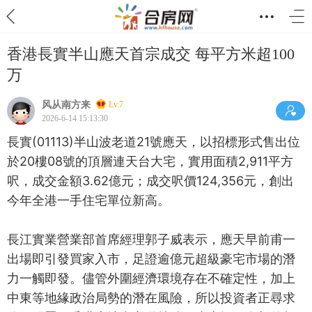
香港長實半山應天首宗成交 每平方米超100
万
风从南方来
Lv.7
2026-6-14 15:13:30
長實(01113)半山波老道21號應天，以招標形式售出位
於20樓08號的頂層連天台大宅，實用面積2,911平方
呎，成交金額3.62億元；成交呎價124,356元，創出
今年全港一手住宅單位新高。
長江實業營業部首席經理郭子威表示，應天早前甫一
出場即引發買家入市，足證逾億元超級豪宅市場的潛
力一觸即發。儘管外圍經濟環境存在不確定性，加上
中東等地緣政治局勢的潛在風險，所以投資者正尋求