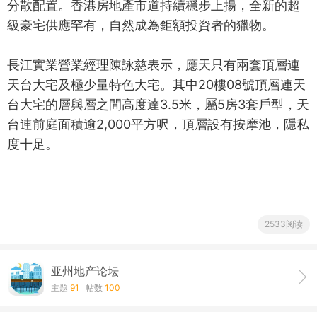
分散配置。香港房地產市道持續穩步上揚，全新的超
級豪宅供應罕有，自然成為鉅額投資者的獵物。
長江實業營業經理陳詠慈表示，應天只有兩套頂層連
天台大宅及極少量特色大宅。其中20樓08號頂層連天
台大宅的層與層之間高度達3.5米，屬5房3套戶型，天
台連前庭面積逾2,000平方呎，頂層設有按摩池，隱私
度十足。
2533阅读
亚州地产论坛
主题
91
帖数
100