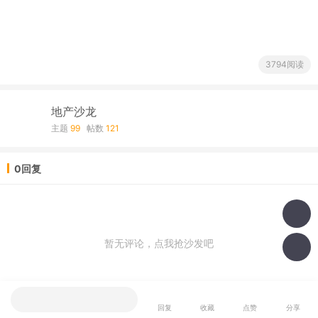
3794阅读
地产沙龙
主题
99
帖数
121
0回复
暂无评论，点我抢沙发吧
我也说一句
回复
收藏
点赞
分享