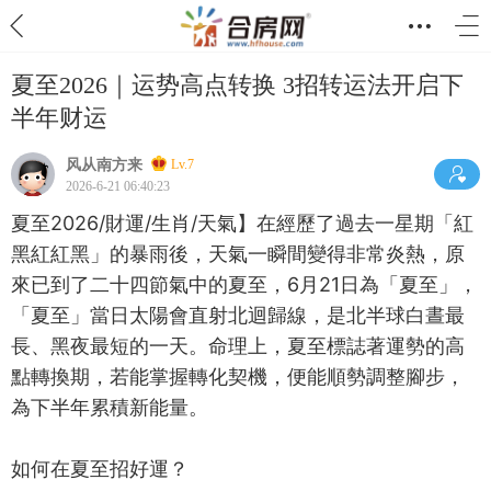
夏至2026｜运势高点转换 3招转运法开启下
半年财运
风从南方来
Lv.7
2026-6-21 06:40:23
夏至2026/財運/生肖/天氣】在經歷了過去一星期「紅
黑紅紅黑」的暴雨後，天氣一瞬間變得非常炎熱，原
來已到了二十四節氣中的夏至，6月21日為「夏至」，
「夏至」當日太陽會直射北迴歸線，是北半球白晝最
長、黑夜最短的一天。命理上，夏至標誌著運勢的高
點轉換期，若能掌握轉化契機，便能順勢調整腳步，
為下半年累積新能量。
如何在夏至招好運？