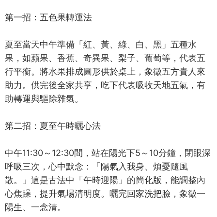
第一招：五色果轉運法
夏至當天中午準備「紅、黃、綠、白、黑」五種水
果，如蘋果、香蕉、奇異果、梨子、葡萄等，代表五
行平衡。將水果排成圓形供於桌上，象徵五方貴人來
助力。供完後全家共享，吃下代表吸收天地五氣，有
助轉運與驅除雜氣。
第二招：夏至午時曬心法
中午11:30～12:30間，站在陽光下5～10分鐘，閉眼深
呼吸三次，心中默念：「陽氣入我身、煩憂隨風
散。」這是古法中「午時迎陽」的簡化版，能調整內
心焦躁，提升氣場清明度。曬完回家洗把臉，象徵一
陽生、一念清。