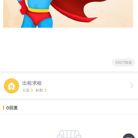
3507阅读
出租求租
主题
3
帖数
3
0回复