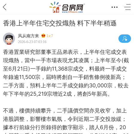
香港上半年住宅交投熾熱 料下半年稍遜
风从南方来
Lv.7
2026-6-23 07:03:16
香港置業研究部董事王品弟表示，上半年住宅成交表
現熾熱，當中一手市場表現尤其凌厲；上半年至今(截
至6月21日)一手錄約11,368宗成交，料最終一手成交
年錄逾11,500宗，屆時將創自一手銷售條例後新高；
二手方面，預料上半年二手成交錄約30,000宗，較去
年下半年的25,219宗增近2成，將創5年新高。
不過，樓價持續攀升，二手議價空間亦見收窄，加上
港股調整，影響樓市氣氛，令到近期二手交投放緩；
據本行前線分行所錄得的數字顯示，踏人6月份，20