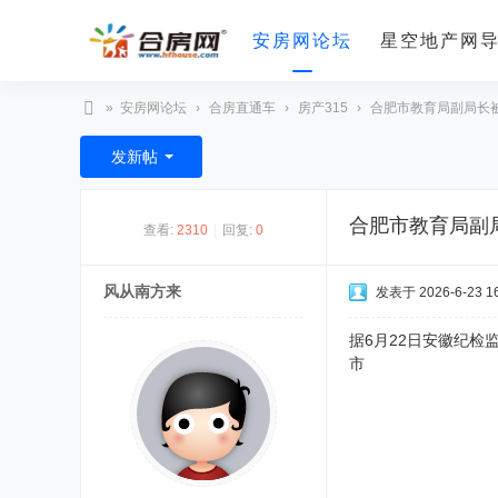
安房网论坛
星空地产网
»
安房网论坛
›
合房直通车
›
房产315
›
合肥市教育局副局长
合
发新帖
房
网
合肥市教育局副
查看:
2310
|
回复:
0
风从南方来
发表于 2026-6-23 16
据6月22日安徽纪
市