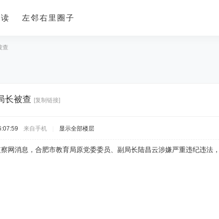
导读
左邻右里圈子
被查
局长被查
[复制链接]
:07:59
来自手机
|
显示全部楼层
检监察网消息，合肥市教育局原党委委员、副局长陆昌云涉嫌严重违纪违法