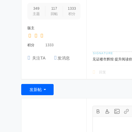
349
117
1333
主题
回帖
积分
版主
积分
1333
关注TA
发消息
见证楼市辉煌 提升阅读
回复
发新帖