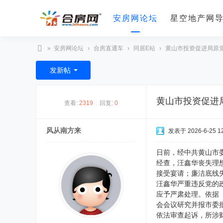
安房网论坛
星空地产网
»
安房网论坛
›
合房直通车
›
同居E站
›
黄山市投资促进局原党
合
发新帖
房
网
黄山市投资促进
查看:
2319
|
回复:
0
风从南方来
发表于 2026-6-25 12
日前，经中共黄山市
经查，汪鑫华丧失理
接受宴请；廉洁底线
汪鑫华严重违反党的
应予严肃处理。依据
会会议研究并报市委
依法审查起诉，所涉