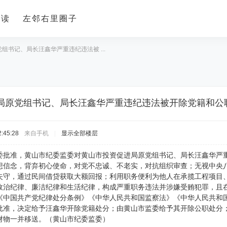
导读
左邻右里圈子
组书记、局长汪鑫华严重违纪违法被 ...
局原党组书记、局长汪鑫华严重违纪违法被开除党籍和公
:45:28
来自手机
|
显示全部楼层
委批准，黄山市纪委监委对黄山市投资促进局原党组书记、局长汪鑫华严
想信念，背弃初心使命，对党不忠诚、不老实，对抗组织审查；无视中央
失守，通过民间借贷获取大额回报；利用职务便利为他人在承揽工程项目
政治纪律、廉洁纪律和生活纪律，构成严重职务违法并涉嫌受贿犯罪，且
《中国共产党纪律处分条例》《中华人民共和国监察法》《中华人民共和
批准，决定给予汪鑫华开除党籍处分；由黄山市监委给予其开除公职处分
财物一并移送。（黄山市纪委监委）