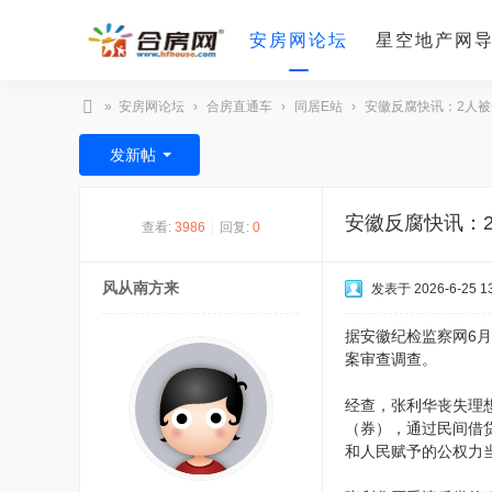
安房网论坛
星空地产网
»
安房网论坛
›
合房直通车
›
同居E站
›
安徽反腐快讯：2人被开
合
发新帖
房
网
安徽反腐快讯：
查看:
3986
|
回复:
0
风从南方来
发表于 2026-6-25 13
据安徽纪检监察网6
案审查调查。
经查，张利华丧失理
（券），通过民间借
和人民赋予的公权力