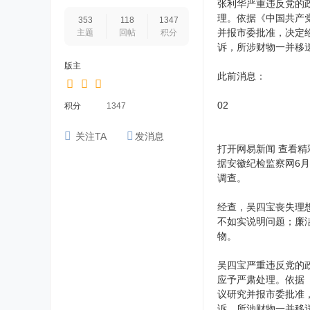
张利华严重违反党的
理。依据《中国共产
353
118
1347
并报市委批准，决定
主题
回帖
积分
诉，所涉财物一并移
版主
此前消息：
02
积分
1347
关注TA
发消息
打开网易新闻 查看精
据安徽纪检监察网6
调查。
经查，吴四宝丧失理
不如实说明问题；廉
物。
吴四宝严重违反党的
应予严肃处理。依据
议研究并报市委批准
诉，所涉财物一并移