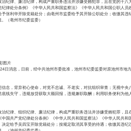
政治纪律、廉洁纪律，构成严重职务违法并涉嫌受贿犯罪，且在党的十八
党纪律处分条例》《中华人民共和国监察法》《中华人民共和国公职人员
给予张利华开除党籍处分；由亳州市监委给予其开除公职处分；收缴其违
送。（亳州市纪委监委）
彩图片
月24日消息，日前，经中共池州市委批准，池州市纪委监委对原池州市地
想信念，背弃初心使命，对党不忠诚、不老实，对抗组织审查；无视中央
洁底线失守，违规放贷获取大额回报，违规兼职取酬；利用职务便利为他
政治纪律、组织纪律、廉洁纪律，构成严重职务违法并涉嫌受贿犯罪，且
《中国共产党纪律处分条例》《中华人民共和国监察法》《中华人民共和
，决定给予吴四宝开除党籍处分；按规定取消其享受的待遇；收缴其违纪
送。（池州市纪委监委）