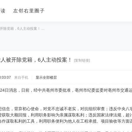
导读
左邻右里圈子
除党籍，6人主动投案！ ...
2人被开除党籍，6人主动投案！
[复制链接]
:03:07
来自手机
|
显示全部楼层
月24日消息，日前，经中共亳州市委批准，亳州市纪委监委对亳州市交通
想信念，背弃初心使命，对党不忠诚不老实，对抗组织审查；违反中央八
贷获取大额回报，利用职务影响为亲属谋取私利；违反国家法律法规，超
当作谋取私利的工具，利用职务便利为他人在工程承揽、项目验收等方面