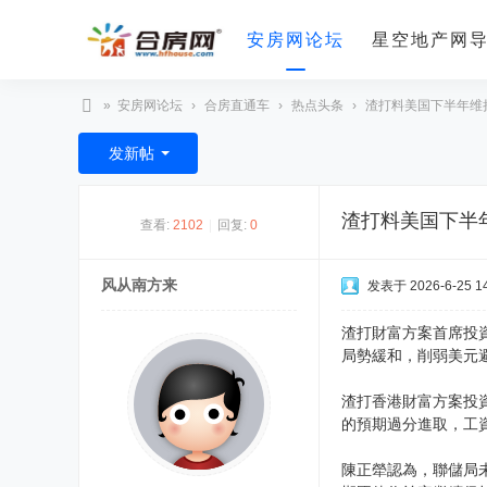
安房网论坛
星空地产网
»
安房网论坛
›
合房直通车
›
热点头条
›
渣打料美国下半年维持
合
发新帖
房
网
渣打料美国下半
查看:
2102
|
回复:
0
风从南方来
发表于 2026-6-25 14
渣打財富方案首席投
局勢緩和，削弱美元
渣打香港財富方案投
的預期過分進取，工
陳正犖認為，聯儲局