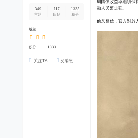
期國債收益率繼續保
動人民幣走強。
349
117
1333
主题
回帖
积分
他又相信，官方對於
版主
积分
1333
关注TA
发消息