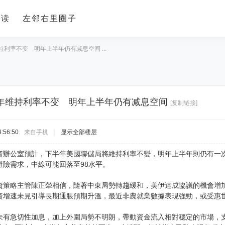
导读
左邻右里圈子
利率不变 明年上半年仍有减息空间 ...
年维持利率不变 明年上半年仍有减息空间
[复制链接]
:56:50
来自手机
|
显示全部楼层
資辦公室預計，下半年美國聯儲局將維持利率不變，明年上半年則仍有一次
避險需求，中線可能回落至98水平。
資策略主管陳正犖相信，隨著中東局勢轉趨緩和，美伊達成協議的機會增
資增速未見引導長期通脹預期升溫，最近非農就業數據表現強勁，或受惠
未有急切性加息，加上外圍局勢不明朗，帶動資金流入相對穩定的市場，