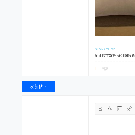
见证楼市辉煌 提升阅读
回复
发新帖