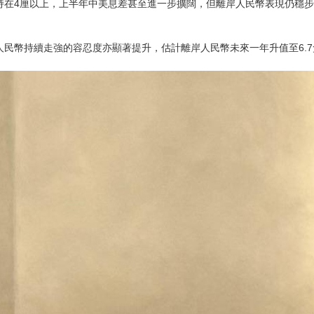
持在4厘以上，上半年中美息差甚至進一步擴闊，但離岸人民幣表現仍穩
人民幣持續走強的容忍度亦顯著提升，估計離岸人民幣未來一年升值至6.7