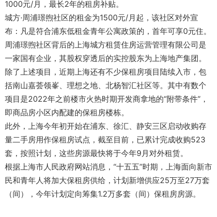
1000元/月，最长2年的租房补贴。
城方·周浦璟煦社区的租金为1500元/月起，该社区对外宣
布：凡是符合浦东低租金青年公寓政策的，首年可享0元住。
周浦璟煦社区背后的上海城方租赁住房运营管理有限公司是
一家国有企业，其股权穿透后的实控股东为上海地产集团。
除了上述项目，近期上海还有不少保租房项目陆续入市，包
括南山嘉荟领峯、理想之地、北杨智汇社区等。其中有数个
项目是2022年之前楼市火热时期开发商拿地的“附带条件”，
即商品房小区内配建的保租房楼栋。
此外，上海今年初开始在浦东、徐汇、静安三区启动收购存
量二手房用作保租房试点，截至目前，已累计完成收购523
套，按照计划，这些房源最快将于今年9月对外租赁。
根据上海市人民政府网站消息，“十五五”时期，上海面向新市
民和青年人将加大保租房供给，计划新增供应25万至27万套
（间），今年计划定向筹集1.2万多套（间）保租房房源。