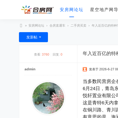
安房网论坛
星空地产网
»
安房网论坛
›
合房直通车
›
二手房买卖
›
年入近百亿的特种
合
发新帖
房
网
年入近百亿的特
查看:
3760
|
回复:
0
admin
发表于 2026-6-27 08
当多数民营房企
6月24日，青岛
悦轩置业有限公司以
这是青特6天内
在铜川路、青川
有意思的是，海