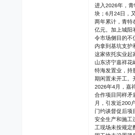
进入2026年，
块；6月24日，
两年累计，青特在
亿元。加上城阳
令市场侧目的不
内拿到基坑支护
这家依托实业起
山东济宁嘉祥花
特海发置业，持
期闲置未开工。
2026年4月
合作项目同样矛
月，引发近20
门约谈督促后项目
安全生产和施工
工现场未按规定