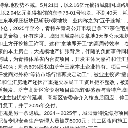
青特拿地攻势不减。5月21日，以2.16亿元摘得城阳国城路地
又以2.94亿元竞得相邻的东李76-01号地块。不到40天，
东李郑庄板块已斩获5宗地块，业内称之为“五子连城”，总建
补仓，2025年至今，青特在青岛公开市场已拿下7宗住宅
仅是金额，还有速度。城阳国城路地块拿地3天即公示规划
和土方开挖施工许可。这种“拿地即开工”的高周转效率，
家的本土房企，大规模地产扩张背后，伴随的负面事件同
屿城，为青特体系省内合资项目，开发主体为嘉祥和佳汇
股40%；剩余60%股权由济宁三家本土企业持有。项目一
开发商对外称“等待市场行情再决定动工”，被业主投诉“擅
，嘉祥和佳汇房地产还因严重拖欠农民工工资且拒不整改，
盾频发。济宁高新区宸悦府项目由旭辉银盛泰与青特产城联合
0户业主担忧交付延期。高新区管委会介入核查后回应，停
复工，并于2025年交付。
违规是另一条隐线。2024～2025年，城阳青特悦海府
配备专职安全生产管理人员被罚5000元；其二因夜间施工