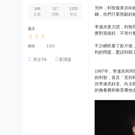
另外，利智後來亦向
349
117
1333
錢，你們只要照顧好
主题
回帖
积分
李連杰更力證，利智
版主
實對我很好，不管什
不少網民看了影片後
积分
1333
利的問題，驚訝到我了
关注TA
发消息
1987年，李連杰
的利智，直言「見到
但李連杰好友、向太陳
的撫養費和教育費他