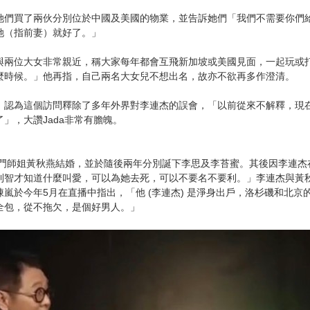
她們買了兩伙分別位於中國及美國的物業，並告訴她們「我們不需要你們
她（指前妻）就好了。」
與兩位大女非常親近，稱大家每年都會互飛新加坡或美國見面，一起玩或打
麼時候。」他再指，自己兩名大女兒不想出名，故亦不欲再多作澄清。
，認為這個訪問釋除了多年外界對李連杰的誤會，「以前從來不解釋，現
」，大讚Jada非常有膽魄。
和同門師姐黃秋燕結婚，並於隨後兩年分別誕下李思及李苔蜜。其後因李連
利智才知道什麼叫愛，可以為她去死，可以不要名不要利。」李連杰與黃秋
嵐於今年5月在直播中指出，「他 (李連杰) 是淨身出戶，洛杉磯和北
全包，從不拖欠，是個好男人。」