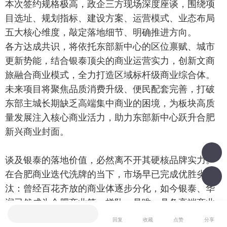
本次签约规格极高，政企三方现场深度座谈，围绕项
目选址、规划指标、建设方案、运营模式、业态布局
五大核心维度，敲定落地细节、明确推进方向。
各方达成共识，将依托东部新中心的区位禀赋、城市
更新势能，结合银泰顶尖的商业运营实力，创新文商
旅融合商业模式，全力打造区域标杆级商业综合体。
未来项目将聚焦品质消费升级、便民配套完善，打破
东部主城长期缺乏高端集中商业的困境，为板块高质
量发展注入核心商业活力，助力东部新中心跃升合肥
新兴商业封面。
谈及银泰的落地价值，必然离不开其硬核品牌实力。
在合肥商业迭代洗牌的当下，市场早已完成优胜劣
汰：曾经百花齐放的商业体逐步分化，如今银泰、华
润已然成为合肥商业第一梯队，是唯一具备高端商业
我也说一句
打造、长效优质运营能力的两大头部品牌。
回复
收藏
点赞
分享