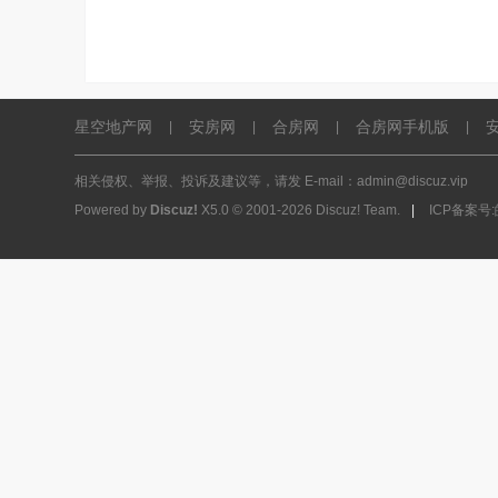
星空地产网
安房网
合房网
合房网手机版
|
|
|
|
相关侵权、举报、投诉及建议等，请发 E-mail：admin@discuz.vip
Powered by
Discuz!
X5.0
© 2001-2026
Discuz! Team
.
|
ICP备案号:皖