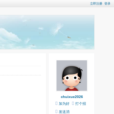
立即注册
登录
chuixue2026
加为好
打个招
友
呼
发送消