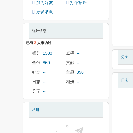
加为好友
打个招呼
发送消息
统计信息
已有
2
人来访过
积分:
1338
威望:
--
分享
金钱:
860
贡献:
--
好友:
--
主题:
350
日志
日志:
--
相册:
--
分享:
--
相册