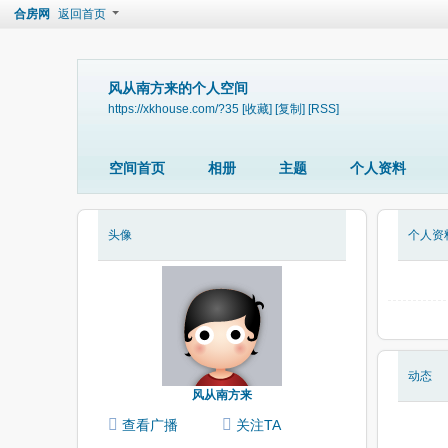
合房网
返回首页
风从南方来的个人空间
https://xkhouse.com/?35
[收藏]
[复制]
[RSS]
空间首页
相册
主题
个人资料
头像
个人资
动态
风从南方来
查看广播
关注TA