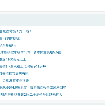
晚合肥西站亮！灯！啦！
控 你的护照呢
华为坏话吗
X上季虧損按年收窄46% 資本開支急增5.5倍
重返4100美元以上
議價1.7萬承租土瓜灣瑧 尚1房戶
对香港楼市影响有限
上！合肥发布橙色预警
高縣凌晨4.8級地震 暫無傷亡報告或房屋倒塌
百城新房价格升超2% 二手房价环比跌幅扩大