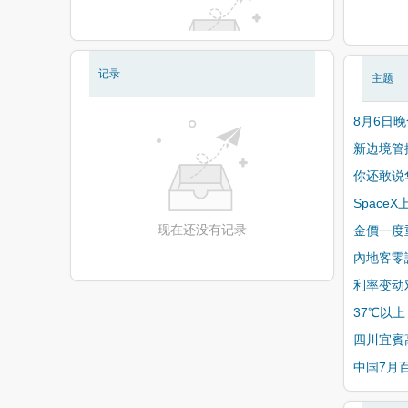
记录
主题
现在还没有相册
8月6日
新边境管
你还敢说
Space
现在还没有记录
金價一度
內地客零
利率变动
37℃以
四川宜賓
中国7月