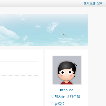
立即注册
登录
hfhouse
加为好
打个招
友
呼
发送消