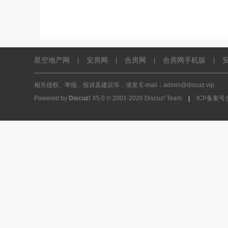
星空地产网
安房网
合房网
合房网手机版
|
|
|
|
相关侵权、举报、投诉及建议等，请发 E-mail：admin@discuz.vip
Powered by
Discuz!
X5.0
© 2001-2026
Discuz! Team
.
|
ICP备案号:皖