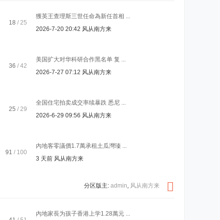
獲英王查理斯三世任命為新任首相 ...
18
/ 25
2026-7-20 20:42
风从南方来
美国扩大对华科研合作黑名单 复 ...
36
/ 42
2026-7-27 07:12
风从南方来
全国住宅拍卖成交率续暴跌 悉尼 ...
25
/ 29
2026-6-29 09:56
风从南方来
內地客零議價1.7萬承租土瓜灣瑧 ...
91
/ 100
3 天前
风从南方来
分区版主:
admin
,
风从南方来
內地家長为孩子香港上学1.28萬元 ...