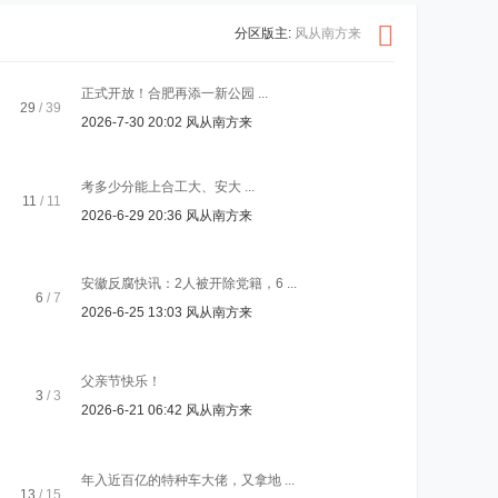
分区版主:
风从南方来
正式开放！合肥再添一新公园 ...
29
/ 39
2026-7-30 20:02
风从南方来
考多少分能上合工大、安大 ...
11
/ 11
2026-6-29 20:36
风从南方来
安徽反腐快讯：2人被开除党籍，6 ...
6
/ 7
2026-6-25 13:03
风从南方来
父亲节快乐！
3
/ 3
2026-6-21 06:42
风从南方来
年入近百亿的特种车大佬，又拿地 ...
13
/ 15