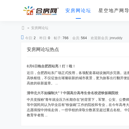
安房网论坛
星空地产网
»
安房网论坛
合
今日:
2
|
昨日:
0
|
帖子:
766
|
会员:
564
|
欢迎新会员:
jmruddy
房
安房网论坛热点
网
8月6日晚合肥西站亮！灯！啦！
近日，合肥西站东广场正式投用，各项配套基础设施同步完善。这
高铁枢纽，不仅绽放出璀璨崭新的城市夜景，更为旅客出行翻开便
高效的崭新篇章。 ...
清华北大不如编制大”？中国高分高考生舍名校进铁饭碗院校
中共党报称“青年就业压力长期存在”的背景下，军警、公安、公费
等中国民间认为毕业后有“铁饭碗”工作的院校和专业，在今年高考
志愿填报中持续走俏，一些学校的录取分数甚至超过重点名校。 中
教育学者熊 ...