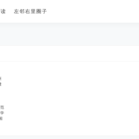
导读
左邻右里圈子
座
捷
师范
大学
国