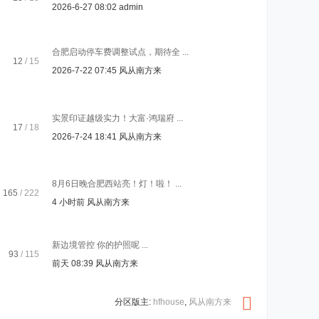
2026-6-27 08:02
admin
合肥启动停车费调整试点，期待全 ...
12
/ 15
2026-7-22 07:45
风从南方来
实景印证越级实力！大富·鸿瑞府 ...
17
/ 18
2026-7-24 18:41
风从南方来
8月6日晚合肥西站亮！灯！啦！ ...
165
/ 222
4 小时前
风从南方来
新边境管控 你的护照呢 ...
93
/ 115
前天 08:39
风从南方来
分区版主:
hfhouse
,
风从南方来