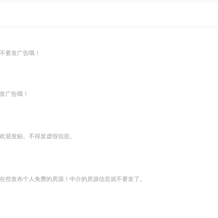
不要发广告哦！
发广告哦！
欢迎发贴。不得发虚假信息。
在些发布个人免费的房源！中介的房源信息就不要发了。