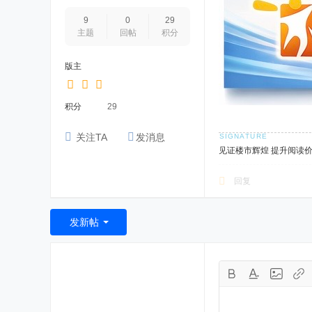
9
0
29
主题
回帖
积分
版主
积分
29
关注TA
发消息
见证楼市辉煌 提升阅读
回复
发新帖