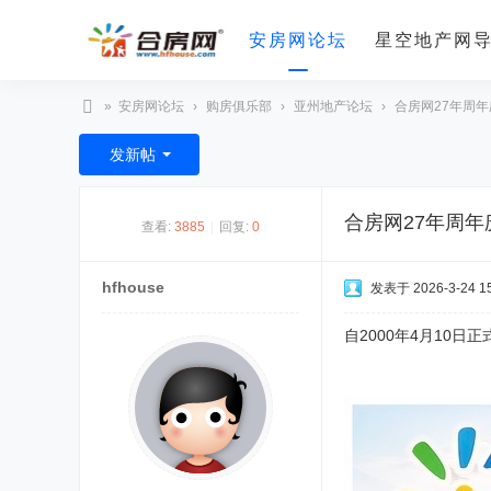
安房网论坛
星空地产网
»
安房网论坛
›
购房俱乐部
›
亚州地产论坛
›
合房网27年周年
合
发新帖
房
网
合房网27年周年
查看:
3885
|
回复:
0
hfhouse
发表于 2026-3-24 15
自2000年4月10