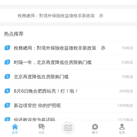
8月6日晚合肥西站亮！灯！啦！
稅務總局：對境外保險收益徵稅非新政策 亦
热点推荐
稅務總局：對境外保險收益徵稅非新政策 亦
1
76阅读
时隔一年，北京再度降低住房限购门槛
2
35阅读
北京再度降低住房限购门槛
3
79阅读
8月6日晚合肥西站亮！灯！啦！
4
385阅读
新边境管控 你的护照呢
5
1466阅读
你还敢说华为坏话吗
6
1171阅读
首页
社区
圈子
登录