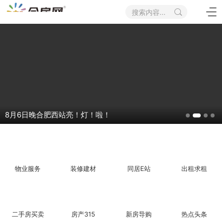
搜索内容...
8月6日晚合肥西站亮！灯！啦！
物业服务
装修建材
同居E站
出租求租
8月6日晚合肥西站亮！灯！啦！
稅務總局：對境外保險收益徵稅非新政策 亦
时隔一年，北京再度降低住房限购门槛
二手房买卖
房产315
新房导购
热点头条
北京再度降低住房限购门槛