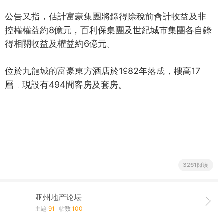
公告又指，估計富豪集團將錄得除稅前會計收益及非
控權權益約8億元，百利保集團及世紀城市集團各自錄
得相關收益及權益約6億元。
位於九龍城的富豪東方酒店於1982年落成，樓高17
層，現設有494間客房及套房。
3261阅读
亚州地产论坛
主题
91
帖数
100