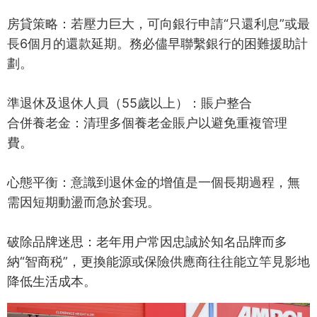
房貸策略：若壓力巨大，可向銀行申請“只還利息”或最
長6個月的還款延期。務必儘早聯繫銀行的困難援助計
劃。
準退休及退休人員（55歲以上）：賬户整合
合併養老金：清理多個養老金賬户以避免重複管理
費。
心態平衡：意識到退休金的增值是一個長期過程，無
需因短期動盪而急於套現。
破除品牌迷思：老年用户常因忠誠於知名品牌而多
納“智商税”，更換能源或保險供應商往往能立竿見影地
降低生活成本。