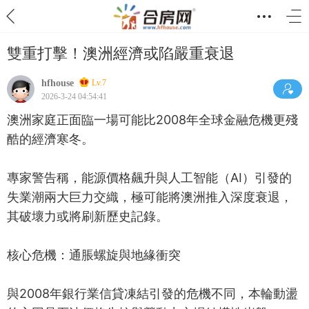
雙重打擊！澳洲經濟或陷嚴重衰退
hfhouse
Lv.7
2026-3-24 04:54:41
澳洲家庭正面臨一場可能比2008年全球金融危機更殘
酷的經濟寒冬。
專家警告稱，能源價格飆升與人工智能（AI）引發的
失業潮兩大巨力交織，極可能將澳洲推入深度衰退，
其破壞力或將刷新歷史記錄。
核心危機：通脹螺旋與地緣衝突
與2008年銀行業信貸凍結引發的危機不同，本輪動盪