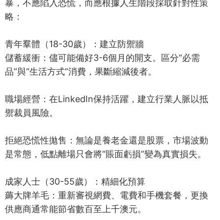
暴，不應陷入恐慌，而應根據人生階段採取針對性策
略：
青年羣體（18-30歲）：建立防禦牆
儲蓄緩衝：儘可能備好3-6個月的開支。區分“必需
品”與“生活方式”消費，果斷縮減後者。
職場經營：在LinkedIn保持活躍，建立行業人脈以抵
禦裁員風險。
拒絕恐慌性拋售：無論是養老金還是股票，市場波動
是常態，低點離場只會將“賬面虧損”變為真實損失。
成家人士（30-55歲）：精細化預算
薅大牌羊毛：重新審視網費、電費和手機套餐，更換
供應商通常能節省數百至上千澳元。