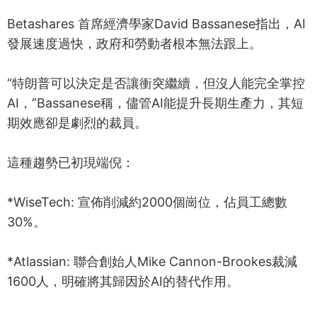
Betashares 首席經濟學家David Bassanese指出，AI
發展速度過快，政府和勞動者根本無法跟上。
“特朗普可以決定是否讓衝突繼續，但沒人能完全掌控
AI，”Bassanese稱，儘管AI能提升長期生產力，其短
期效應卻是劇烈的裁員。
這種趨勢已初現端倪：
*WiseTech: 宣佈削減約2000個崗位，佔員工總數
30%。
*Atlassian: 聯合創始人Mike Cannon-Brookes裁減
1600人，明確將其歸因於AI的替代作用。