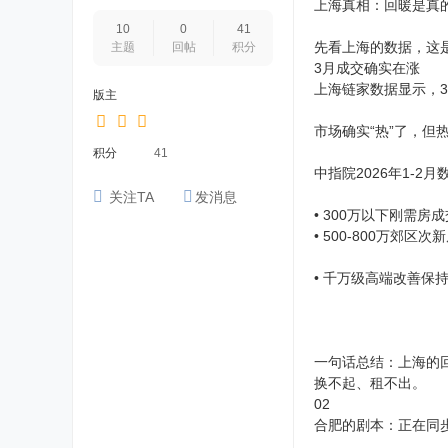
上海真相：回暖是真的
10
0
41
先看上海的数据，这
主题
回帖
积分
3月成交确实在涨
上海链家数据显示，3
版主
市场确实“热”了，但热
积分
41
中指院2026年1-2
关注TA
发消息
• 300万以下刚需房成
• 500-800万郊
• 千万级高端改善保
一句话总结：上海的
换不起、租不出。
02
合肥的剧本：正在同