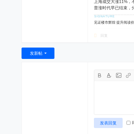
上海成交大涨11%，
普涨时代早已结束，
见证楼市辉煌 提升阅读
回复
发新帖
发表回复