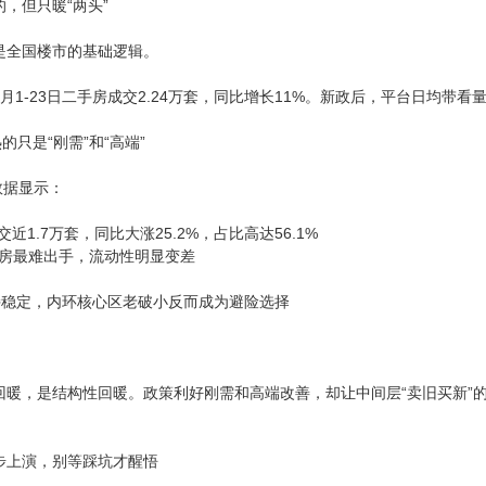
，但只暖“两头”
是全国楼市的基础逻辑。
月1-23日二手房成交2.24万套，同比增长11%。新政后，平台日均带看
的只是“刚需”和“高端”
月数据显示：
交近1.7万套，同比大涨25.2%，占比高达56.1%
区次新房最难出手，流动性明显变差
持稳定，内环核心区老破小反而成为避险选择
回暖，是结构性回暖。政策利好刚需和高端改善，却让中间层“卖旧买新”
步上演，别等踩坑才醒悟