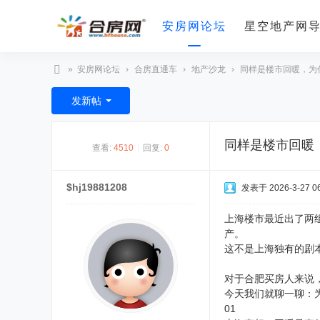
安房网论坛
星空地产网
»
安房网论坛
›
合房直通车
›
地产沙龙
›
同样是楼市回暖，为什
合
发新帖
房
网
同样是楼市回暖
查看:
4510
|
回复:
0
$hj19881208
发表于 2026-3-27 06
上海楼市最近出了两组
产。
这不是上海独有的剧
对于合肥买房人来说
今天我们就聊一聊：
01