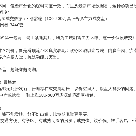
不同，但楼市分化的逻辑高度一致，而且从最新市场数据看，这种趋势已
间冷”
真实成交数据：• 刚需端（100-200万真正合肥主力成交盘）
签 3446套
套排名第一包河、蜀山紧随其后，均为主城刚需主力区域。这一价位段成交
）
片区均价，而是看顶流小区真实表现：政务区融创壹号院、内森庄园、滨
客户承接力强，抗波动能力突出。
产品，越能穿越周期。
0万）最尴尬
远郊无配套次新，普遍存在成交周期长、议价空间大、接盘人群少的问题
中产尴尬盘”，和上海500-800万房源处境高度相似。
要
：能不能卖掉、好不好出租，比短期涨跌更重要。
• 交通方便、有学区、有成熟商圈的房源，成交快、议价低、转手容易；•
。