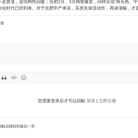
不是普涨，是结构性回暖；合肥2月、3月网签爆发，同样呈现“两头热、中
分化时代已经到来。对于合肥中产来说，买房先保流动性，再谈涨幅，才
价值
您需要登录后才可以回帖
登录
|
立即注册
回帖后跳转到最后一页