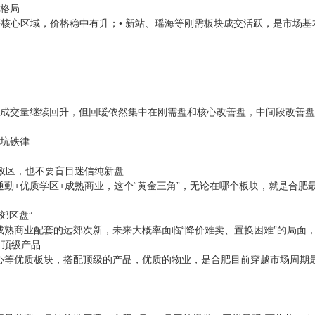
晰格局
等核心区域，价格稳中有升；• 新站、瑶海等刚需板块成交活跃，是市场基
房成交量继续回升，但回暖依然集中在刚需盘和核心改善盘，中间段改善
避坑铁律
行政区，也不要盲目迷信纯新盘
通勤+优质学区+成熟商业，这个“黄金三角”，无论在哪个板块，就是合
无郊区盘”
成熟商业配套的远郊次新，未来大概率面临“降价难卖、置换困难”的局面
+顶级产品
心等优质板块，搭配顶级的产品，优质的物业，是合肥目前穿越市场周期