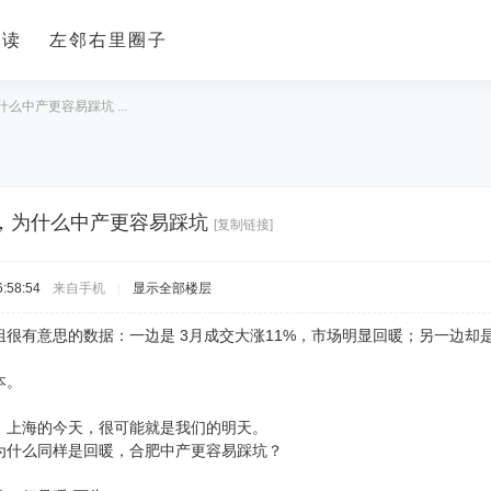
导读
左邻右里圈子
么中产更容易踩坑 ...
，为什么中产更容易踩坑
[复制链接]
:58:54
来自手机
|
显示全部楼层
很有意思的数据：一边是 3月成交大涨11%，市场明显回暖；另一边却
本。
，上海的今天，很可能就是我们的明天。
为什么同样是回暖，合肥中产更容易踩坑？