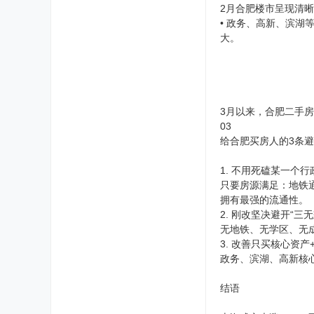
2月合肥楼市呈现清
• 政务、高新、滨湖
大。
3月以来，合肥二手
03
给合肥买房人的3条
1. 不用死磕某一个
只要房源满足：地铁
拥有最强的流通性。
2. 刚改坚决避开“三
无地铁、无学区、无
3. 改善只买核心资产
政务、滨湖、高新核
结语