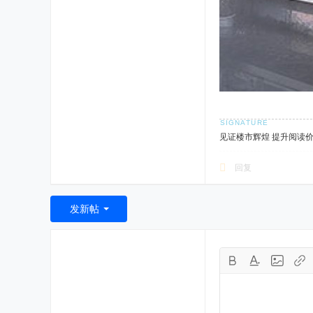
见证楼市辉煌 提升阅读
回复
发新帖