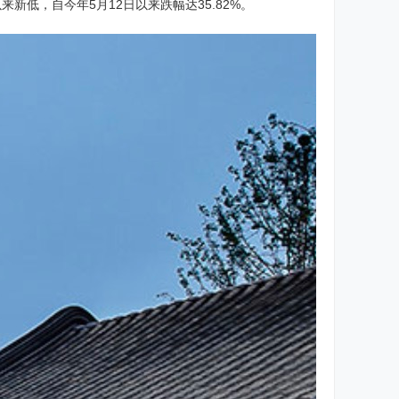
以来新低，自今年5月12日以来跌幅达35.82%。