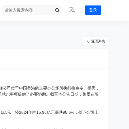
登录
返回列表
公署前往公司位于中国香港的主要办公场所执行搜查令。据悉，
司就此事项提供了必要协助。截至本公告日期，集团在所
亿元，较2024年的15.96亿元暴跌95.6%，创下公司上