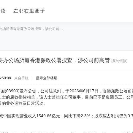
导读
左邻右里圈子
场所遭香港廉政公署搜查，涉公司前 ...
要办公场所遭香港廉政公署搜查，涉公司前高管
[复制链接]
:50:08
来自手机
|
显示全部楼层
中国(03900)发布公告，公司注意到，于2026年6月17日，香港廉政
人士的腐败指控相关，该人士曾担任公司董事，目前已不是集团员工。公
常的业务运营及日常活动。
城中国实现营业收入1549.66亿元，同比下降2.3%；股东应占利润仅为0.71