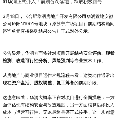
0
1
华润正式介入！前期咨询落地，释放积极信号
3月18日，《合肥华润房地产开发有限公司华润置地安徽
公司庐阳N1901号地块（原苏宁广场项目）前期结构顾问
咨询单元直接采购结果公告》正式对外公示。
公告显示，华润方面将针对项目开展
结构安全评估、现状
检测、改造可行性分析、风险预判
等专业技术工作。
从房地产与商业项目运作常规流程来看，这类动作通常出
现在
资产盘活、股权调整、复工筹备
的前期阶段。
这也意味着，华润大概率正在对项目进行全面摸底：一方
面评估现有结构安全与改造难度，另一方面核算后续投入
成本与运营可行性。无论最终是否正式接手，这一步都意