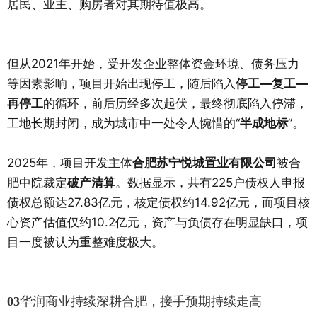
居民、业主、购房者对其期待值极高。
但从2021年开始，受开发企业整体资金环境、债务压力
等因素影响，项目开始出现停工，随后陷入
停工—复工—
再停工
的循环，前后历经多次起伏，最终彻底陷入停滞，
工地长期封闭，成为城市中一处令人惋惜的“
半成地标
”。
2025年，项目开发主体
合肥苏宁悦城置业有限公司
被合
肥中院裁定
破产清算
。数据显示，共有225户债权人申报
债权总额达27.83亿元，核定债权约14.92亿元，而项目核
心资产估值仅约10.2亿元，资产与负债存在明显缺口，项
目一度被认为重整难度极大。
0
3
华润商业持续深耕合肥，接手预期持续走高